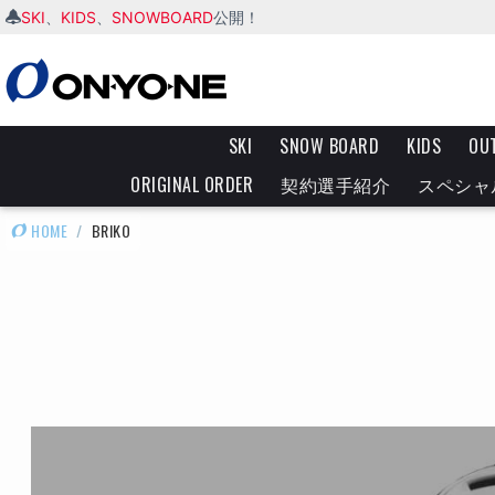
SKI
KIDS
SNOWBOARD
、
、
公開！
SKI
SNOW BOARD
KIDS
OU
ORIGINAL ORDER
契約選手紹介
スペシャ
HOME
/
BRIKO