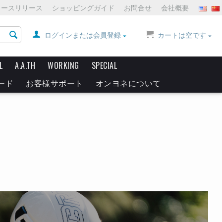
ュースリリース
ショッピングガイド
お問合せ
会社概要
ログインまたは会員登録
カートは空です
L
A.A.TH
WORKING
SPECIAL
ード
お客様サポート
オンヨネについて