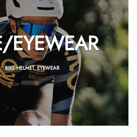
E/
EYEWEAR
BIKE HELMET, EYEWEAR