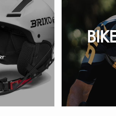
BIK
RY