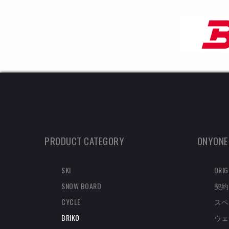
PRODUCT CATEGORY
ONYONE
SKI
ORIG
SNOW BOARD
契約
CYCLE
スペ
BRIKO
ウェ