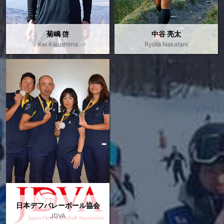
菊嶋 啓
中谷 亮太
Kei Kikushima
Ryota Nakatani
日本デフバレーボール協会
JDVA