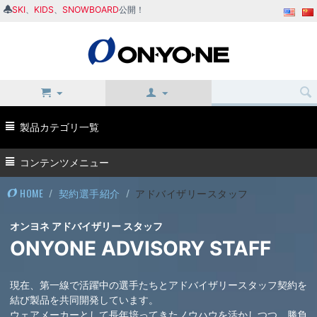
SKI
、
KIDS
、
SNOWBOARD
公開！
製品カテゴリ一覧
コンテンツメニュー
HOME
/
契約選手紹介
/
アドバイザリースタッフ
オンヨネ アドバイザリー スタッフ
ONYONE ADVISORY STAFF
現在、第一線で活躍中の選手たちとアドバイザリースタッフ契約を
結び製品を共同開発しています。
ウェアメーカーとして長年培ってきたノウハウを活かしつつ、勝負