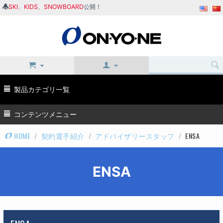
SKI
、
KIDS
、
SNOWBOARD
公開！
製品カテゴリ一覧
コンテンツメニュー
HOME
/
契約選手紹介
/
アドバイザリースタッフ
/
ENSA
ENSA