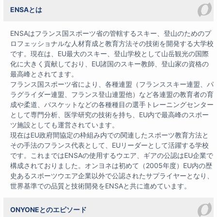
ENSAとは
ENSAはフランス国スポーツ省の管轄するスキー、登山のためのプ
ロフェッショナルな人材育成と教育方法その技術を開発する大学校
です。現在は、EU最大のスキー、登山学校として山岳観光の国際
化に大きく貢献しており、EU諸国のスキー教師、登山家の資格の
最高峰とされてます。
フランス国スポーツ省により、各種連盟（フランススキー連盟、パ
ラグライダー連盟、フランス登山連盟他）など各連盟の教育者の育
成や柔道、バスケットなどの各種種目の選手トレーニングセンター
として専門分析、医学研究の技術を持ち、EU内で最高峰のスポー
ツ施設としても運営されています。
現在はEU政府間協定の枠組み内での関連したスポーツ教育方法と
その手法のフランス代表として、EUリーダーとして活躍する学校
です。これまではENSAの使用するウエア、ギアの公認はEU企業で
構成されておりました。オンヨネは初めて（2005年度）EU内の歴
史あるスポーツウエア企業以外で公認されたサプライヤーとなり、
世界基準での品質と技術開発をENSAと共に進めています。
ONYONEとのエピソード