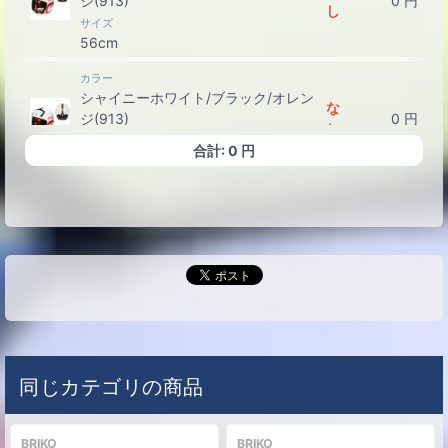
ジ(913)
0
円
し
サイズ
56cm
カラー
シャイニーホワイト/ブラック/オレン
な
ジ(913)
0
円
し
サイズ
合計:
0
円
58cm
カラー
シャイニーホワイト/ブラック/オレン
な
ジ(913)
0
円
し
サイズ
60cm
カラー
シャイニーホワイト/ブラック/オレン
な
ジ(913)
0
円
し
同じカテゴリの商品
サイズ
62cm
カラー
BRIKO
BRIKO