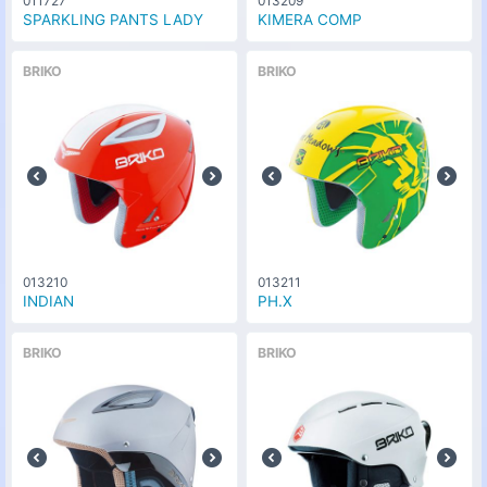
011727
013209
SPARKLING PANTS LADY
KIMERA COMP
BRIKO
BRIKO
013210
013211
INDIAN
PH.X
BRIKO
BRIKO