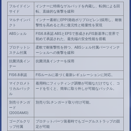
フルイドイン
インナーに特殊なゲルパッドを内蔵し、転倒による回
サイド
転、直線的な衝撃を緩和
マルチインパ
インナー素材にEPP(発砲ポリプロピレン)採用し、耐衝
クト
撃性を高めると共に復元性と軽量性を実現
ABSシェル
FIS6.8承認 ABSとEPSで形成されFIS新基準に世界で
初めて承認された、最先端の安全性能を搭載
プロテットシ
柔軟で耐衝撃性を持つ、ABSシェル付属パーツインナ
ステム付属
ーシェルへの衝撃を緩和
抗菌消臭イン
抗菌消臭インナーを採用
ナー
FIS6.8承認
FISルールに基づく最新レギュレーションに対応。
マイクロメト
着用時にフィッティング調整が可能なだけでなく、コ
リカルバック
ードを引くと、簡単に取り外しが可能なバックル。
ル
別売りチンガ
別売りSLチンガード取り付け可能。
ード
(2000AM0)
ゴーグルクリ
プロテットパーツ装着時でもゴーグルストラップの固
ップ付属
定が可能