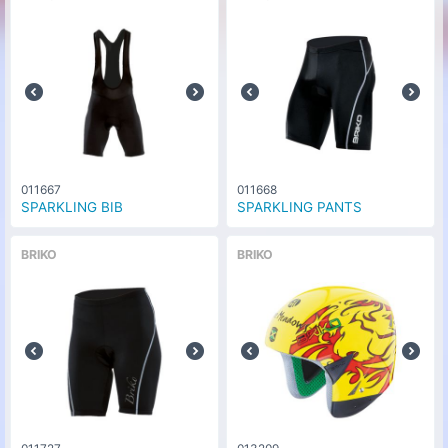
シャイニーホワイト/ブラック/オレン
な
ジ(913)
0
円
し
サイズ
64cm
011667
011668
SPARKLING BIB
SPARKLING PANTS
BRIKO
BRIKO