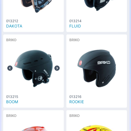
013212
013214
DAKOTA
FLUID
BRIKO
BRIKO
013215
013216
BOOM
ROOKIE
BRIKO
BRIKO