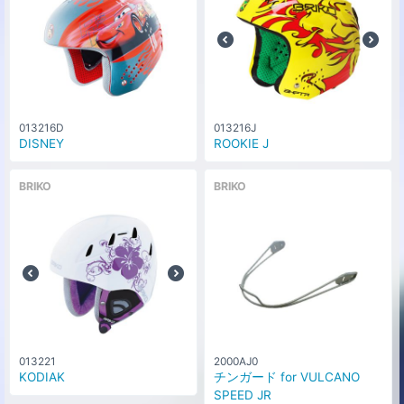
013216D
013216J
DISNEY
ROOKIE J
BRIKO
BRIKO
013221
2000AJ0
KODIAK
チンガード for VULCANO
SPEED JR