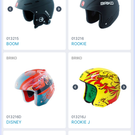
013215
013216
BOOM
ROOKIE
BRIKO
BRIKO
013216D
013216J
DISNEY
ROOKIE J