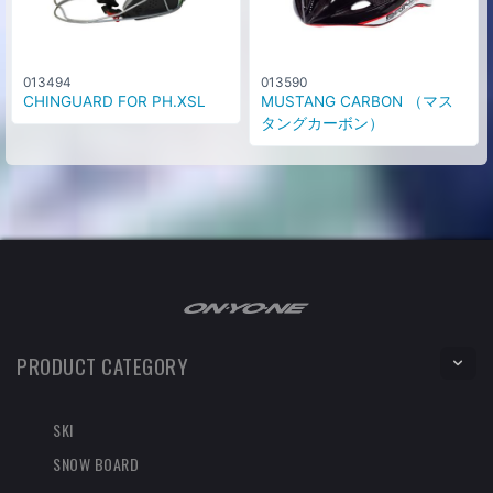
013494
013590
CHINGUARD FOR PH.XSL
MUSTANG CARBON （マス
タングカーボン）
PRODUCT CATEGORY
SKI
SNOW BOARD