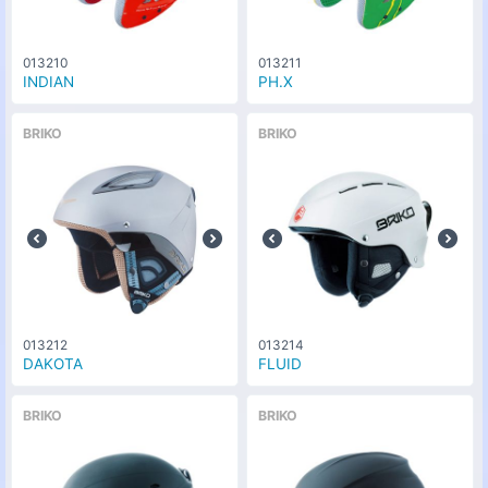
013210
013211
INDIAN
PH.X
BRIKO
BRIKO
013212
013214
DAKOTA
FLUID
BRIKO
BRIKO