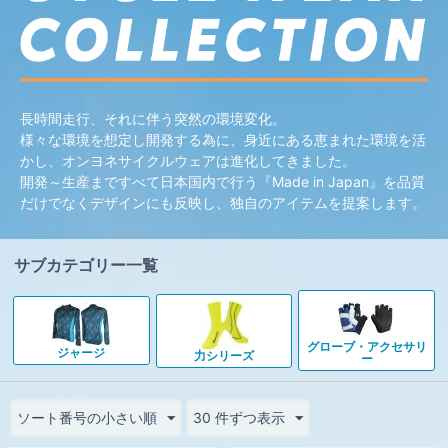
長時間走行、それに伴う突然の環境変化。
様々な環境を想定し開発する為に、身近にある恵まれた環境を活
かし、オンヨネサイクルウェアは進化してきました。
開発～生産まですべて日本国内で行う『Made in Japan』を品質
だけでなくデザインにも反映し、独自のアイテムを提案します。
サブカテゴリー一覧
グローブ・アクセサリ
ジャージ
力シリーズ
ー
ソート番号の小さい順
30 件ずつ表示