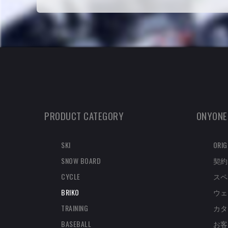
PRODUCT CATEGORY
ONYONE
SKI
ORIG
SNOW BOARD
契約
CYCLE
スペ
BRIKO
ウェ
TRAINING
カタ
BASEBALL
お客