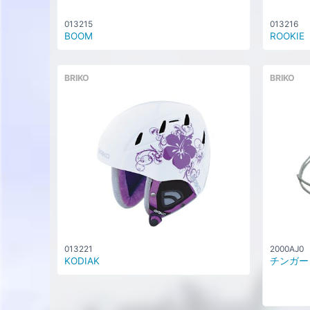
013215
013216
BOOM
ROOKIE
BRIKO
BRIKO
013221
2000AJ0
KODIAK
チンガード 