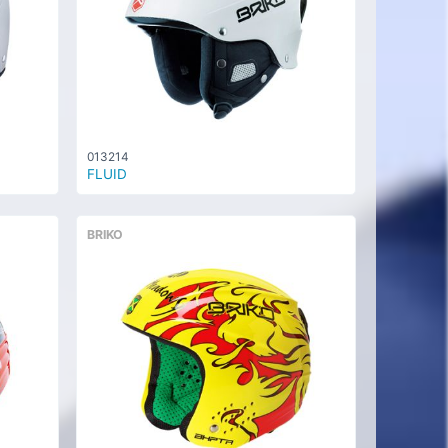
013214
FLUID
BRIKO