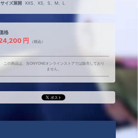
サイズ展開
XXS
XS
S
M
L
価格
24,200
円
（税込）
この商品は、当ONYONEオンラインストアでは販売しており
ません。