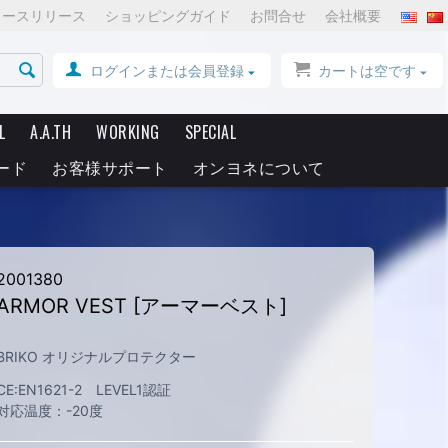
ュースリリース
ショッピングガイド
お問合せ
会社概要
ログインまたは会員登録
カートは空です
L
A.A.TH
WORKING
SPECIAL
ード
お客様サポート
オンヨネについて
2001380
ARMOR VEST [アーマーベスト]
BRIKO オリジナルプロテクター
CE:EN1621-2 LEVEL1認証
対応温度：-20度