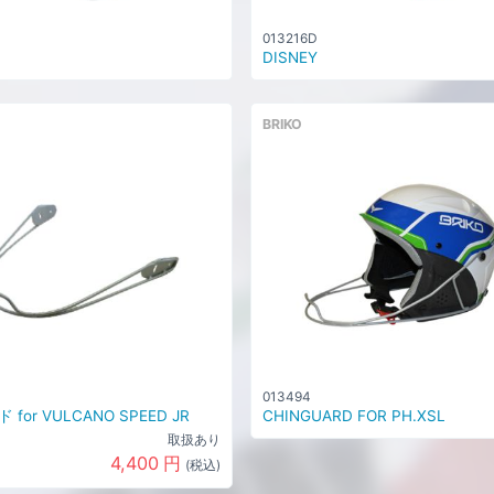
013216D
DISNEY
BRIKO
013494
for VULCANO SPEED JR
CHINGUARD FOR PH.XSL
取扱あり
4,400
円
(税込)