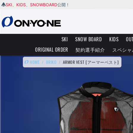
SKI
KIDS
SNOWBOARD
、
、
公開！
SKI
SNOW BOARD
KIDS
OU
ORIGINAL ORDER
契約選手紹介
スペシャ
HOME
/
BRIKO
/
ARMOR VEST [アーマーベスト]