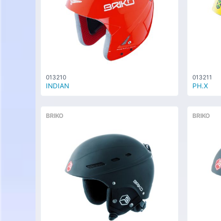
013210
013211
INDIAN
PH.X
BRIKO
BRIKO