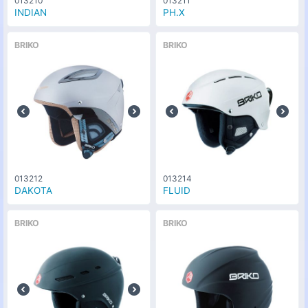
013210
013211
INDIAN
PH.X
BRIKO
BRIKO
013212
013214
DAKOTA
FLUID
BRIKO
BRIKO