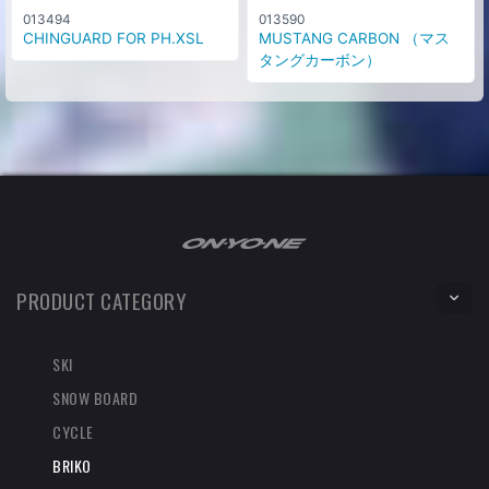
013494
013590
CHINGUARD FOR PH.XSL
MUSTANG CARBON （マス
タングカーボン）
PRODUCT CATEGORY
SKI
SNOW BOARD
CYCLE
BRIKO