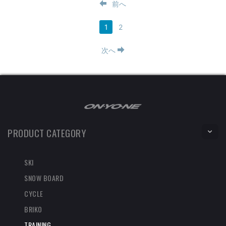
前へ
1
2
次へ
PRODUCT CATEGORY
SKI
SNOW BOARD
CYCLE
BRIKO
TRAINING