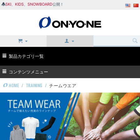
SKI
、
KIDS
、
SNOWBOARD
公開！
製品カテゴリ一覧
コンテンツメニュー
HOME
/
TRAINING
/
チームウエア