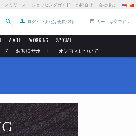
ュースリリース
ショッピングガイド
お問合せ
会社概要
ログインまたは会員登録
カートは空です
L
A.A.TH
WORKING
SPECIAL
ード
お客様サポート
オンヨネについて