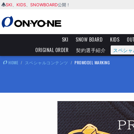
SKI
KIDS
SNOWBOARD
、
、
公開！
SKI
SNOW BOARD
KIDS
OU
ORIGINAL ORDER
契約選手紹介
スペシャ
HOME
/
スペシャルコンテンツ
/
PROMODEL MARKING