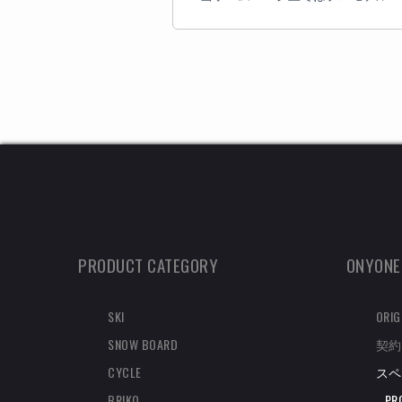
PRODUCT CATEGORY
ONYONE
SKI
ORIG
SNOW BOARD
契約
CYCLE
スペ
BRIKO
PR