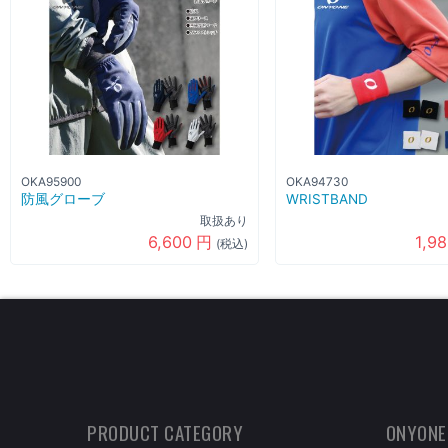
OKA95900
OKA94730
防風グローブ
WRISTBAND
取扱あり
6,600
円
1,9
(税込)
PRODUCT CATEGORY
ONYONE