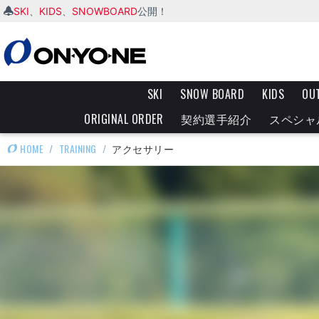
SKI
KIDS
SNOWBOARD
、
、
公開！
SKI
SNOW BOARD
KIDS
OU
ORIGINAL ORDER
契約選手紹介
スペシャ
HOME
/
TRAINING
/
アクセサリー