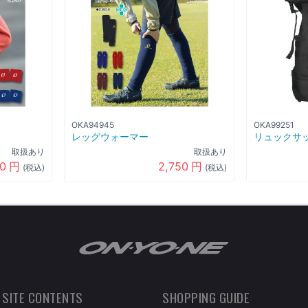
OKA94945
OKA99251
レッグウォーマー
リュックサッ
取扱あり
取扱あり
80
円
2,750
円
(税込)
(税込)
 SITE CONTENTS
SHOPPING GUIDE