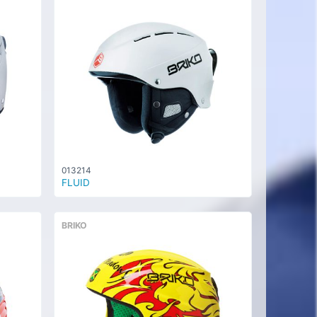
013214
FLUID
BRIKO