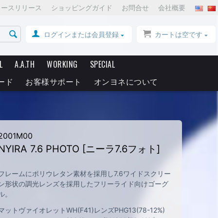
ュースリリース
ショッピングガイド
お問合せ
会社概要
ログインまたは会員登録
カートは空です
L
A.A.TH
WORKING
SPECIAL
ード
お客様サポート
オンヨネについて
2001M00
NYIRA 7.6 PHOTO [ニーラ7.6フォト]
フレームにポリウレタン素材を採用し7.6ワイドスクリー
ン形状の調光レンズを採用したフリーライド向けゴーグ
ル。
マットヴァイオレットWH(F41)レンズPHG13(78-12%)