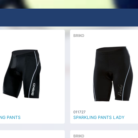
BRIKO
011727
NG PANTS
SPARKLING PANTS LADY
BRIKO