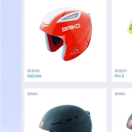
013210
013211
INDIAN
PH.X
BRIKO
BRIKO