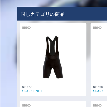
同じカテゴリの商品
BRIKO
BRIKO
011667
011668
SPARKLING BIB
SPARKLI
BRIKO
BRIKO