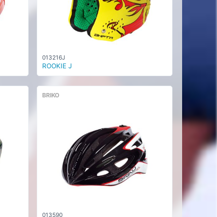
013216J
ROOKIE J
BRIKO
013590