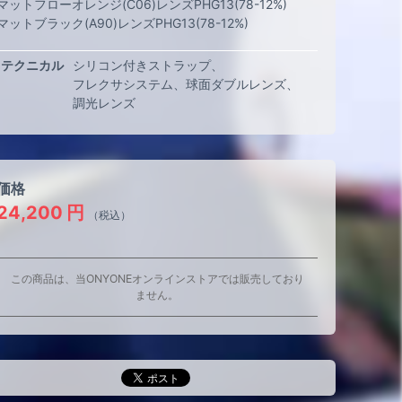
マットフローオレンジ(C06)レンズPHG13(78-12%)
マットブラック(A90)レンズPHG13(78-12%)
テクニカル
シリコン付きストラップ
フレクサシステム
球面ダブルレンズ
調光レンズ
価格
24,200
円
（税込）
この商品は、当ONYONEオンラインストアでは販売しており
ません。