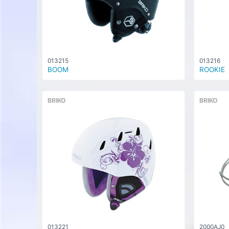
013215
013216
BOOM
ROOKIE
BRIKO
BRIKO
013221
2000AJ0