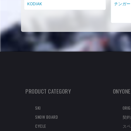
KODIAK
チンガード 
PRODUCT CATEGORY
ONYONE
SKI
ORIG
SNOW BOARD
契約
CYCLE
スペ