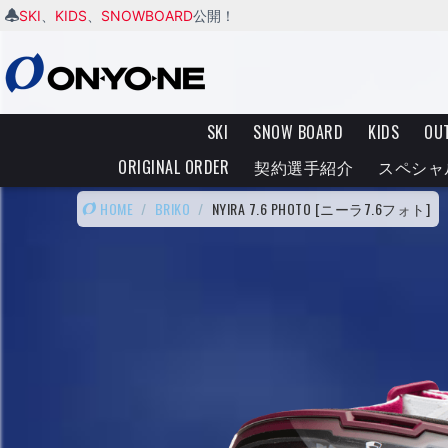
SKI
KIDS
SNOWBOARD
、
、
公開！
SKI
SNOW BOARD
KIDS
OU
ORIGINAL ORDER
契約選手紹介
スペシャ
HOME
/
BRIKO
/
NYIRA 7.6 PHOTO [ニーラ7.6フォト]