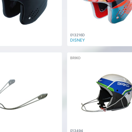
013216D
DISNEY
BRIKO
013494