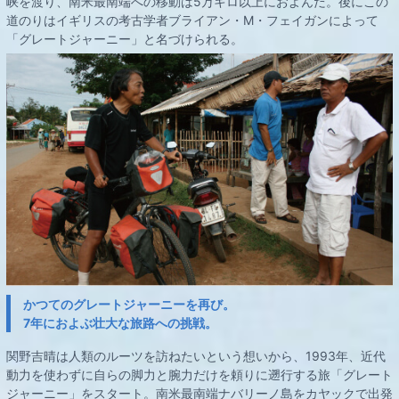
峡を渡り、南米最南端への移動は5万キロ以上におよんだ。後にこの
道のりはイギリスの考古学者ブライアン・M・フェイガンによって
「グレートジャーニー」と名づけられる。
かつてのグレートジャーニーを再び。
7年におよぶ壮大な旅路への挑戦。
関野吉晴は人類のルーツを訪ねたいという想いから、1993年、近代
動力を使わずに自らの脚力と腕力だけを頼りに遡行する旅「グレート
ジャーニー」をスタート。南米最南端ナバリーノ島をカヤックで出発