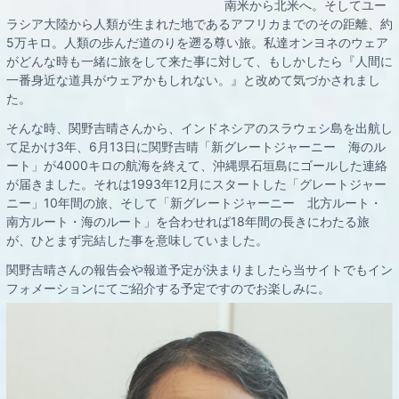
南米から北米へ。そしてユー
ラシア大陸から人類が生まれた地であるアフリカまでのその距離、約
5万キロ。人類の歩んだ道のりを遡る尊い旅。私達オンヨネのウェア
がどんな時も一緒に旅をして来た事に対して、もしかしたら『人間に
一番身近な道具がウェアかもしれない。』と改めて気づかされまし
た。
そんな時、関野吉晴さんから、インドネシアのスラウェシ島を出航し
て足かけ3年、6月13日に関野吉晴「新グレートジャーニー 海のル
ート」が4000キロの航海を終えて、沖縄県石垣島にゴールした連絡
が届きました。それは1993年12月にスタートした「グレートジャー
ニー」10年間の旅、そして「新グレートジャーニー 北方ルート・
南方ルート・海のルート」を合わせれば18年間の長きにわたる旅
が、ひとまず完結した事を意味していました。
関野吉晴さんの報告会や報道予定が決まりましたら当サイトでもイン
フォメーションにてご紹介する予定ですのでお楽しみに。