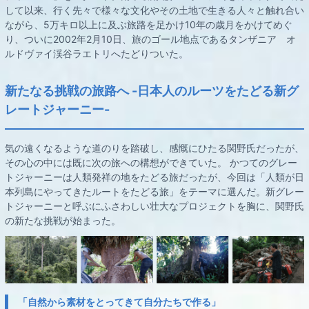
して以来、行く先々で様々な文化やその土地で生きる人々と触れ合い
ながら、5万キロ以上に及ぶ旅路を足かけ10年の歳月をかけてめぐ
り、ついに2002年2月10日、旅のゴール地点であるタンザニア オ
ルドヴァイ渓谷ラエトリへたどりついた。
新たなる挑戦の旅路へ -日本人のルーツをたどる新グ
レートジャーニー-
気の遠くなるような道のりを踏破し、感慨にひたる関野氏だったが、
その心の中には既に次の旅への構想ができていた。 かつてのグレー
トジャーニーは人類発祥の地をたどる旅だったが、今回は「人類が日
本列島にやってきたルートをたどる旅」をテーマに選んだ。新グレー
トジャーニーと呼ぶにふさわしい壮大なプロジェクトを胸に、関野氏
の新たな挑戦が始まった。
「自然から素材をとってきて自分たちで作る」