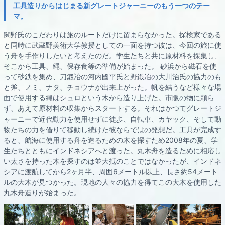
工具造りからはじまる新グレートジャーニーのもう一つのテー
マ。
関野氏のこだわりは旅のルートだけに留まらなかった。探検家である
と同時に武蔵野美術大学教授としての一面を持つ彼は、今回の旅に使
う舟を手作りしたいと考えたのだ。学生たちと共に原材料を採集し、
そこから工具、縄、保存食等の準備が始まった。 砂浜から磁石を使
って砂鉄を集め、刀鍛冶の河内國平氏と野鍛冶の大川治氏の協力のも
と斧、ノミ、ナタ、チョウナが出来上がった。帆を結うなど様々な場
面で使用する縄はシュロという木から造り上げた。市販の物に頼ら
ず、あえて原材料の収集からスタートする。それはかつてグレートジ
ャーニーで近代動力を使用せずに徒歩、自転車、カヤック、そして動
物たちの力を借りて移動し続けた彼ならではの発想だ。工具が完成す
ると、航海に使用する舟を造るための木を探すため2008年の夏、学
生たちとともにインドネシアへと渡った。丸木舟を造るために相応し
い太さを持った木を探すのは並大抵のことではなかったが、インドネ
シアに渡航してから2ヶ月半、周囲6メートル以上、長さ約54メート
ルの大木が見つかった。現地の人々の協力を得てこの大木を使用した
丸木舟造りが始まった。