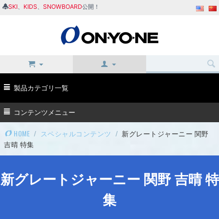
SKI
、
KIDS
、
SNOWBOARD
公開！
製品カテゴリ一覧
コンテンツメニュー
HOME
/
スペシャルコンテンツ
/
新グレートジャーニー 関野
吉晴 特集
新グレートジャーニー 関野 吉晴 特
集