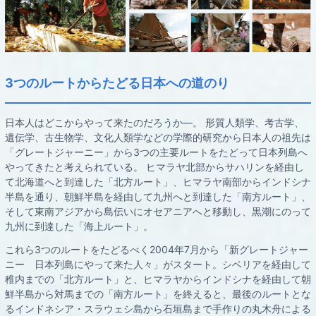
3つのルートからたどる日本への道のり
日本人はどこからやって来たのだろうか―。 形質人類学、考古学、
遺伝学、古生物学、文化人類学などの学際的研究から日本人の祖先は
「グレートジャーニー」から3つの主要ルートをたどって日本列島へ
やってきたと考えられている。 ヒマラヤ北部からサハリンを経由し
て北海道へと到達した「北方ルート」、ヒマラヤ南部からインドシナ
半島を通り、朝鮮半島を経由して九州へと到達した「南方ルート」、
そして東南アジアから島伝いにオセアニアへと移動し、黒潮にのって
九州に到達した「海上ルート」。
これら3つのルートをたどるべく2004年7月から「新グレートジャー
ニー 日本列島にやって来た人々」がスタート。シベリアを経由して
稚内までの「北方ルート」と、ヒマラヤからインドシナを経由して朝
鮮半島から対馬までの「南方ルート」を終えると、最後のルートとな
るインドネシア・スラウェシ島から石垣島まで手作りの丸木舟による