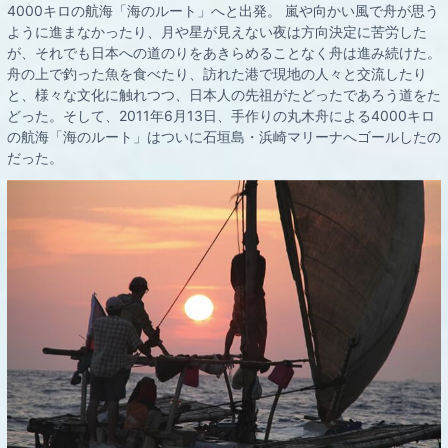
4000キロの航海「海のルート」へと出発。 嵐や向かい風で舟が思う
ように進まなかったり、月や星が見えない夜は方向決定に苦労した
が、それでも日本への道のりをあきらめることなく舟は進み続けた。
舟の上で釣った魚を食べたり、訪れた港で現地の人々と交流したり
と、様々な文化に触れつつ、日本人の先祖がたどったであろう道をた
どった。そして、2011年6月13日、手作りの丸木舟による4000キロ
の航海「海のルート」はついに石垣島・浜崎マリーナへゴールしたの
だった。