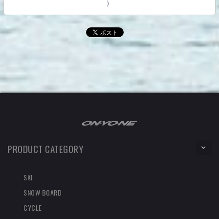
）
PRODUCT CATEGORY
SKI
SNOW BOARD
CYCLE