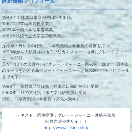
関野吉晴プロフィール
1949年１月20日東京都墨田区生まれ。
1967年都立両国高校卒業。
1975年一橋大学法学部卒業。
1982年横浜市立大学医学部卒業。
探検家・外科医のほかに武蔵野美術大学教授の肩書を持つ。
1993年から人類発祥の地アフリカをスタート地点にグレートジャー
ニーを開始。
足かけ10年の歳月をかけグレートジャーニー踏破後、2004年日本人
のルーツをたどる新グレートジャーニーへと挑み2011年6月にゴール
を迎える。
1999年 植村直己冒険賞（兵庫県日高町主催）受賞
2000年 旅の文化賞（旅の文化研究所）受賞
現在、武蔵野美術大学教授（文化人類学）
テキスト・画像提供：グレートジャーニー連絡事務所
関野吉晴公式サイト（
http://www.sekino.info/