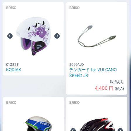
BRIKO
BRIKO
カラー
シャイニーホワイト/ブラック(901)
な
0
円
し
サイズ
62cm
カラー
シャイニーホワイト/ブラック(901)
な
0
円
し
サイズ
64cm
013221
2000AJ0
カラー
KODIAK
チンガード for VULCANO
シャイニーピンク/バイオレット
な
SPEED JR
(905)
0
円
し
取扱あり
サイズ
4,400
円
(税込)
54cm
カラー
BRIKO
BRIKO
シャイニーピンク/バイオレット
な
(905)
0
円
し
サイズ
56cm