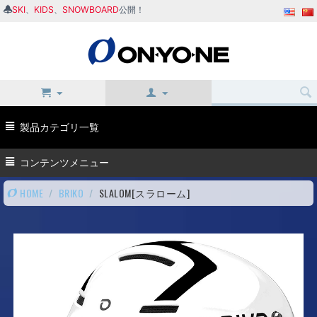
SKI
、
KIDS
、
SNOWBOARD
公開！
製品カテゴリ一覧
コンテンツメニュー
HOME
/
BRIKO
/
SLALOM[スラローム]