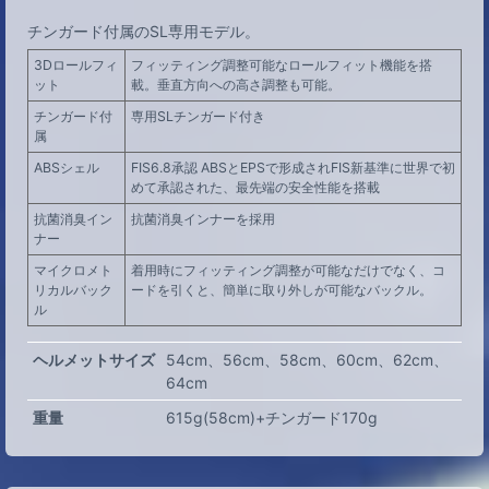
チンガード付属のSL専用モデル。
3Dロールフィ
フィッティング調整可能なロールフィット機能を搭
ット
載。垂直方向への高さ調整も可能。
チンガード付
専用SLチンガード付き
属
ABSシェル
FIS6.8承認 ABSとEPSで形成されFIS新基準に世界で初
めて承認された、最先端の安全性能を搭載
抗菌消臭イン
抗菌消臭インナーを採用
ナー
マイクロメト
着用時にフィッティング調整が可能なだけでなく、コ
リカルバック
ードを引くと、簡単に取り外しが可能なバックル。
ル
ヘルメットサイズ
54cm
56cm
58cm
60cm
62cm
64cm
重量
615g(58cm)+チンガード170g