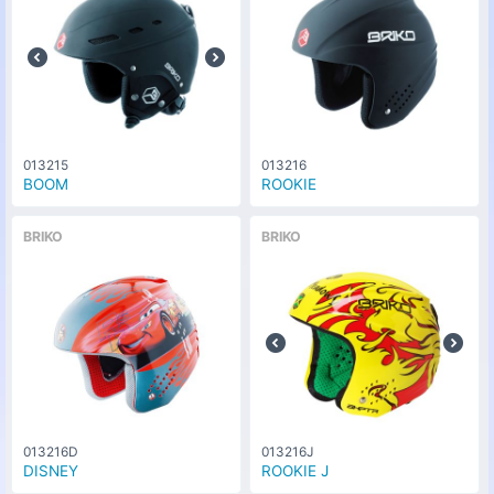
サイズ
60cm
カラー
シャイニーブルー/ライトブルー
な
(908)
0
円
し
サイズ
58cm
013215
013216
BOOM
ROOKIE
カラー
シャイニーホワイト/ブラック(901)
な
0
円
BRIKO
BRIKO
し
サイズ
56cm
カラー
シャイニーホワイト/ブラック(901)
な
0
円
し
サイズ
58cm
カラー
シャイニーホワイト/ブラック(901)
な
0
円
013216D
013216J
し
サイズ
DISNEY
ROOKIE J
60cm