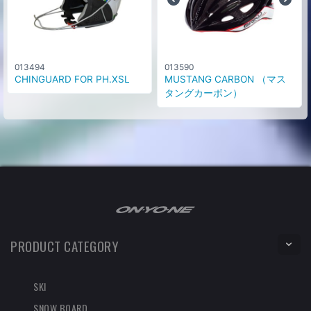
カラー
シャイニーピンク/バイオレット
な
(905)
0
円
し
サイズ
58cm
013494
013590
CHINGUARD FOR PH.XSL
MUSTANG CARBON （マス
カラー
タングカーボン）
シャイニーピンク/バイオレット
な
(905)
0
円
し
サイズ
60cm
カラー
シャイニーピンク/バイオレット
な
(905)
0
円
し
サイズ
62cm
PRODUCT CATEGORY
カラー
シャイニーピンク/バイオレット
な
(905)
0
円
SKI
し
サイズ
SNOW BOARD
64cm