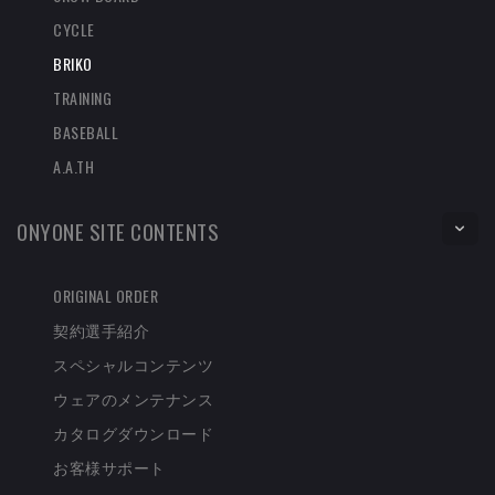
CYCLE
カラー
シャイニーブルー/ライトブルー
BRIKO
な
(908)
0
円
し
TRAINING
サイズ
54cm
BASEBALL
A.A.TH
カラー
シャイニーブルー/ライトブルー
な
(908)
0
円
し
ONYONE SITE CONTENTS
サイズ
56cm
ORIGINAL ORDER
カラー
シャイニーブラック/イエローフロー
契約選手紹介
な
(918)
0
円
し
スペシャルコンテンツ
サイズ
64cm
ウェアのメンテナンス
カタログダウンロード
お客様サポート