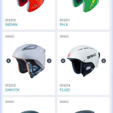
56cm
カラー
シャイニーブラック/イエローフロー
な
013210
013211
(918)
0
円
し
INDIAN
PH.X
サイズ
58cm
BRIKO
BRIKO
カラー
シャイニーブラック/イエローフロー
な
(918)
0
円
し
サイズ
60cm
カラー
シャイニーブラック/イエローフロー
な
(918)
0
円
し
013212
013214
サイズ
DAKOTA
FLUID
62cm
カラー
BRIKO
BRIKO
シャイニーブルー/ライトブルー
な
(908)
0
円
し