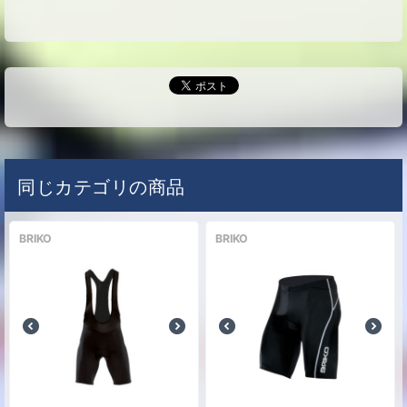
シャイニーブラック/オレンジフロー
な
(912)
0
円
し
サイズ
54cm
カラー
シャイニーブラック/オレンジフロー
な
(912)
0
円
し
サイズ
56cm
同じカテゴリの商品
カラー
シャイニーブラック/オレンジフロー
な
BRIKO
BRIKO
(912)
0
円
し
サイズ
58cm
カラー
シャイニーブラック/オレンジフロー
な
(912)
0
円
し
サイズ
60cm