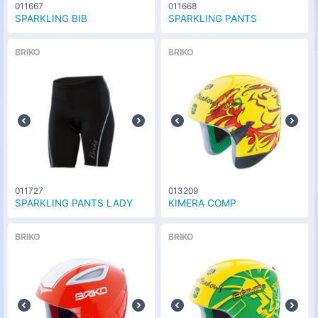
011667
011668
カラー
SPARKLING BIB
SPARKLING PANTS
シャイニーブラック/オレンジフロー
な
(912)
0
円
し
BRIKO
BRIKO
サイズ
62cm
カラー
シャイニーブラック/オレンジフロー
な
(912)
0
円
し
サイズ
64cm
カラー
011727
013209
シャイニーブラック/イエローフロー
な
SPARKLING PANTS LADY
KIMERA COMP
(918)
0
円
し
サイズ
BRIKO
BRIKO
54cm
カラー
シャイニーブラック/イエローフロー
な
(918)
0
円
し
サイズ