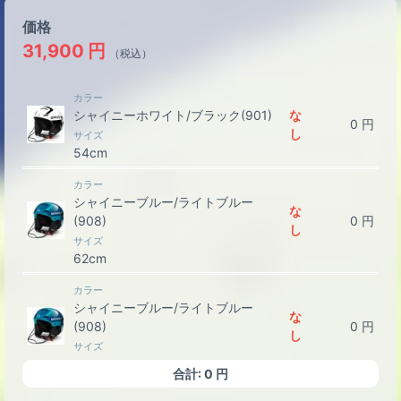
価格
31,900
円
（税込）
カラー
シャイニーホワイト/ブラック(901)
な
0
円
し
サイズ
54cm
カラー
シャイニーブルー/ライトブルー
な
(908)
0
円
し
サイズ
62cm
カラー
シャイニーブルー/ライトブルー
な
(908)
0
円
し
サイズ
64cm
合計:
0
円
カラー