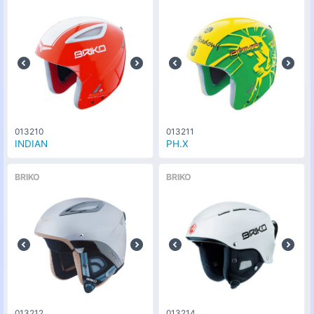
013210
013211
INDIAN
PH.X
BRIKO
BRIKO
013212
013214