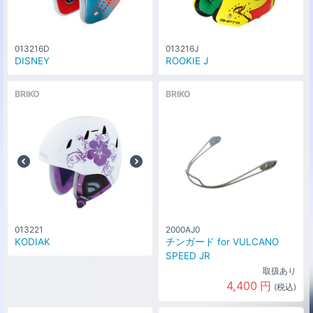
013216D
013216J
DISNEY
ROOKIE J
BRIKO
BRIKO
013221
2000AJ0
KODIAK
チンガード for VULCANO
SPEED JR
取扱あり
4,400
円
(税込)