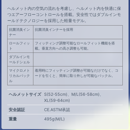
ヘルメット内の空気の流れを考慮し、ヘルメット内を快適に保
つエアーフローコントロールを搭載。安全性ではダブルインモ
ールドテクノロジーを採用した軽量モデル。
抗菌消臭イン
抗菌消臭インナーを採用
ナー
ロールフィッ
フィッティング調整可能なロールフィット機能を搭
ト
載。垂直方向への高さ調整も可能。
ダブルインモ
ールドシェル
マイクロメト
着用時にフィッティング調整が可能なだけでなく、コ
リカルバック
ードを引くと、簡単に取り外しが可能なバックル。
ル
ヘルメットサイズ
S(52-55cm)
M/L(56-58cm)
XL(59-64cm)
安全認証
CE.ASTM承認
重量
495g(M/L)