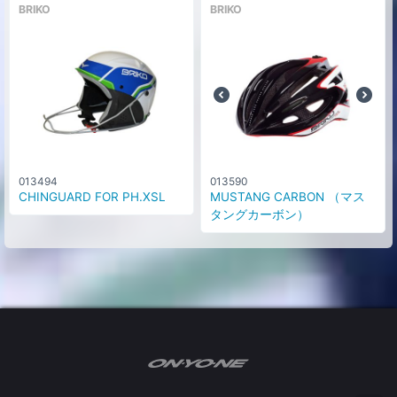
BRIKO
BRIKO
013494
013590
CHINGUARD FOR PH.XSL
MUSTANG CARBON （マス
タングカーボン）