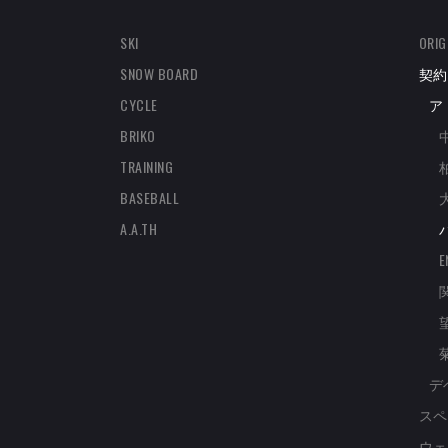
SKI
ORIG
SNOW BOARD
契約
CYCLE
ア
BRIKO
TRAINING
BASEBALL
A.A.TH
E
デ
スペ
ウェ