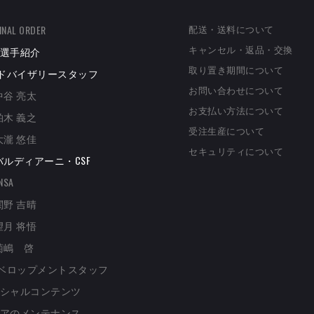
配送・送料について
INAL ORDER
キャンセル・返品・交換
選手紹介
取り置き期間について
ドバイザリースタッフ
お問い合わせについて
中谷 亮太
お支払い方法について
柏木 義之
受注生産について
大瀧 悠佳
セキュリティについて
バルディアーニ・CSF
NSA
関野 吉晴
望月 将悟
菊嶋 啓
ベロップメントスタッフ
シャルコンテンツ
アのメンテナンス