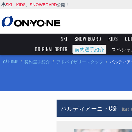
SKI
KIDS
SNOWBOARD
、
、
公開！
SKI
SNOW BOARD
KIDS
OU
ORIGINAL ORDER
契約選手紹介
スペシャ
HOME
/
契約選手紹介
/
アドバイザリースタッフ
/
バルディアー
バルディアーニ・CSF
Bardi