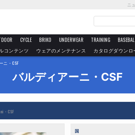
ニ
TDOOR
CYCLE
BRIKO
UNDERWEAR
TRAINING
BASEBAL
ルコンテンツ
ウェアのメンテナンス
カタログダウンロ
ニ・CSF
バルディアーニ・CSF
ani・CSF
国