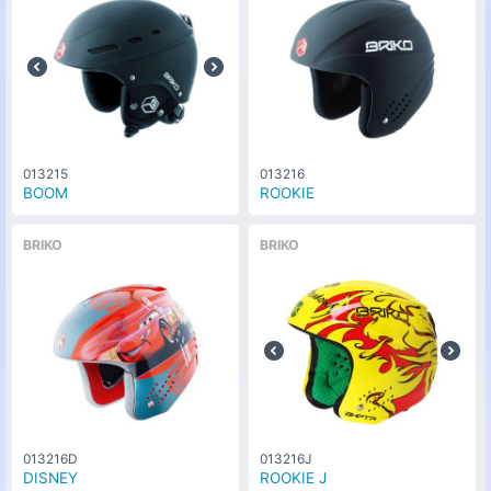
013215
013216
BOOM
ROOKIE
BRIKO
BRIKO
013216D
013216J
DISNEY
ROOKIE J