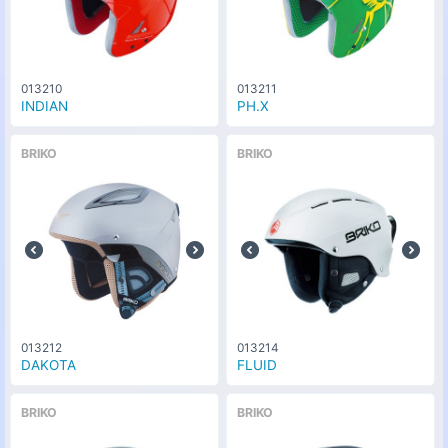
013210
013211
INDIAN
PH.X
BRIKO
BRIKO
013212
013214
DAKOTA
FLUID
BRIKO
BRIKO