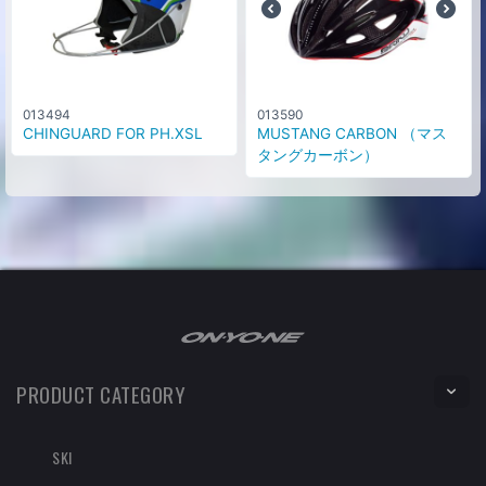
013494
013590
CHINGUARD FOR PH.XSL
MUSTANG CARBON （マス
タングカーボン）
PRODUCT CATEGORY
SKI