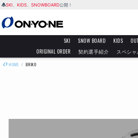
SKI
KIDS
SNOWBOARD
、
、
公開！
SKI
SNOW BOARD
KIDS
OU
ORIGINAL ORDER
契約選手紹介
スペシャ
HOME
/
BRIKO