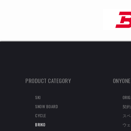
PRODUCT CATEGORY
ONYONE
SKI
ORIG
SNOW BOARD
契約
CYCLE
スペ
BRIKO
ウェ