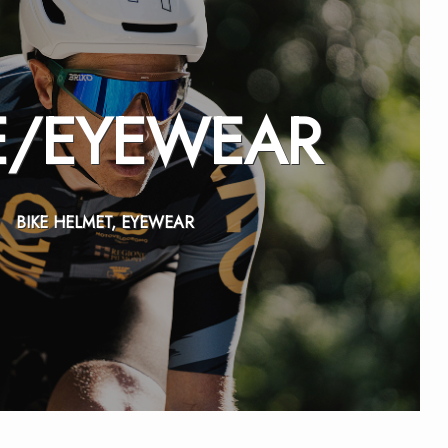
E/
EYEWEAR
BIKE HELMET, EYEWEAR