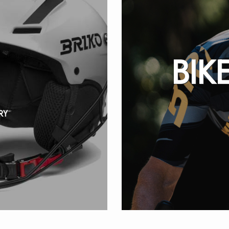
BIK
RY