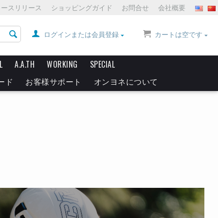
ュースリリース
ショッピングガイド
お問合せ
会社概要
ログインまたは会員登録
カートは空です
L
A.A.TH
WORKING
SPECIAL
ード
お客様サポート
オンヨネについて