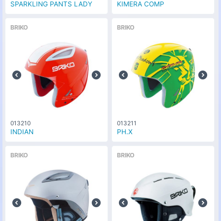
SPARKLING PANTS LADY
KIMERA COMP
BRIKO
BRIKO
013210
013211
INDIAN
PH.X
BRIKO
BRIKO