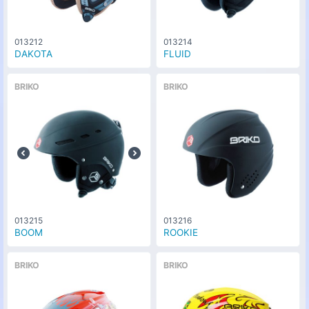
013212
013214
DAKOTA
FLUID
BRIKO
BRIKO
013215
013216
BOOM
ROOKIE
BRIKO
BRIKO