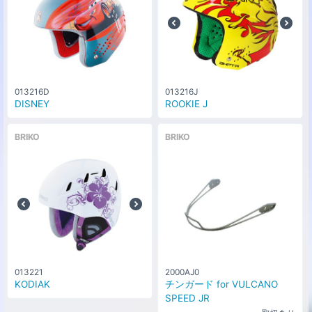
013216D
013216J
DISNEY
ROOKIE J
BRIKO
BRIKO
013221
2000AJ0
KODIAK
チンガード for VULCANO
SPEED JR