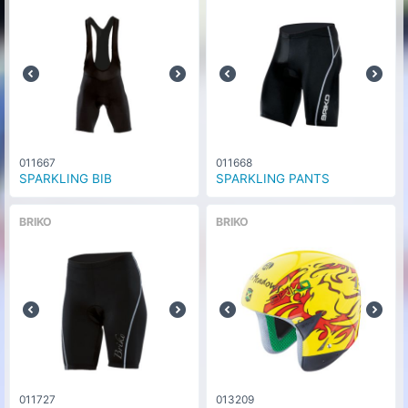
011667
011668
SPARKLING BIB
SPARKLING PANTS
BRIKO
BRIKO
011727
013209