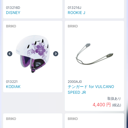
013216D
013216J
DISNEY
ROOKIE J
BRIKO
BRIKO
013221
2000AJ0
KODIAK
チンガード for VULCANO
SPEED JR
取扱あり
4,400
円
(税込)
BRIKO
BRIKO