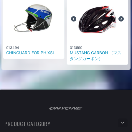
013494
013590
CHINGUARD FOR PH.XSL
MUSTANG CARBON （マス
タングカーボン）
PRODUCT CATEGORY