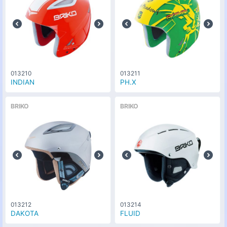
013210
013211
INDIAN
PH.X
BRIKO
BRIKO
013212
013214
DAKOTA
FLUID