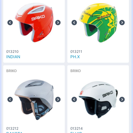
013210
013211
INDIAN
PH.X
BRIKO
BRIKO
013212
013214