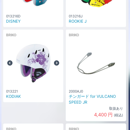
013216D
013216J
DISNEY
ROOKIE J
BRIKO
BRIKO
013221
2000AJ0
KODIAK
チンガード for VULCANO
SPEED JR
取扱あり
4,400
円
(税込)
BRIKO
BRIKO