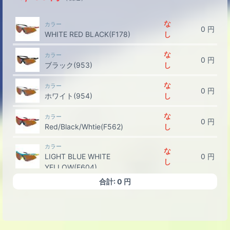
な
カラー
0
円
WHITE RED BLACK(F178)
し
な
カラー
0
円
ブラック(953)
し
な
カラー
0
円
ホワイト(954)
し
な
カラー
0
円
Red/Black/Whtie(F562)
し
カラー
な
LIGHT BLUE WHITE
0
円
し
YELLOW(F604)
合計:
0
円
な
カラー
0
円
Yellow Flou/White/Black(F328)
し
な
カラー
0
円
Black/Red/White(A7)
し