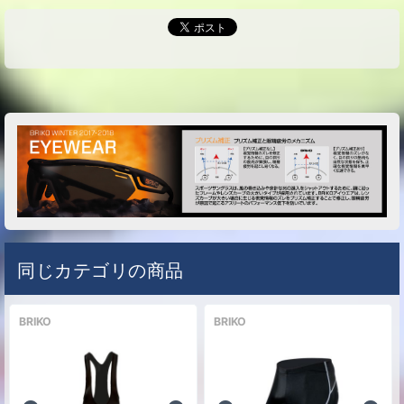
な
カラー
0
円
Green Fluo/Blue/White(F329)
し
同じカテゴリの商品
BRIKO
BRIKO