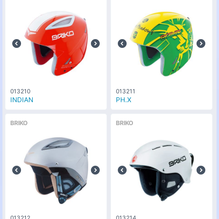
013210
013211
INDIAN
PH.X
BRIKO
BRIKO
013212
013214