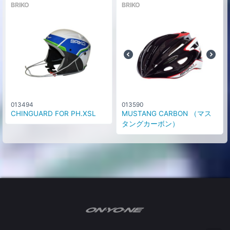
BRIKO
BRIKO
013494
013590
CHINGUARD FOR PH.XSL
MUSTANG CARBON （マス
タングカーボン）