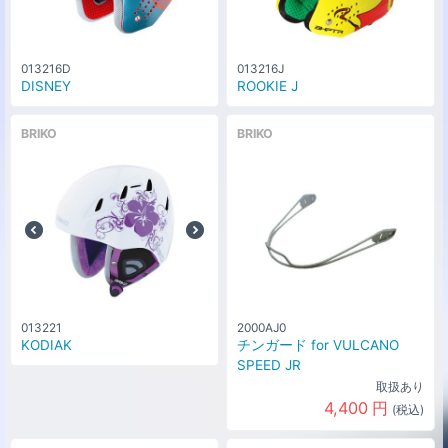
013216D
013216J
DISNEY
ROOKIE J
BRIKO
BRIKO
013221
2000AJ0
KODIAK
チンガード for VULCANO
SPEED JR
取扱あり
4,400
円
(税込)