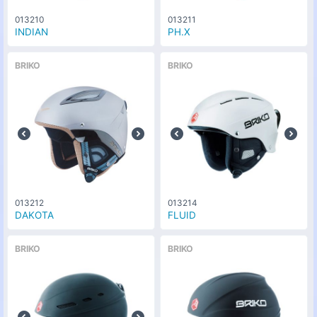
013210
013211
INDIAN
PH.X
BRIKO
BRIKO
013212
013214
DAKOTA
FLUID
BRIKO
BRIKO