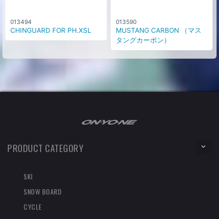
013494
013590
CHINGUARD FOR PH.XSL
MUSTANG CARBON （マス
タングカーボン）
PRODUCT CATEGORY
SKI
SNOW BOARD
CYCLE