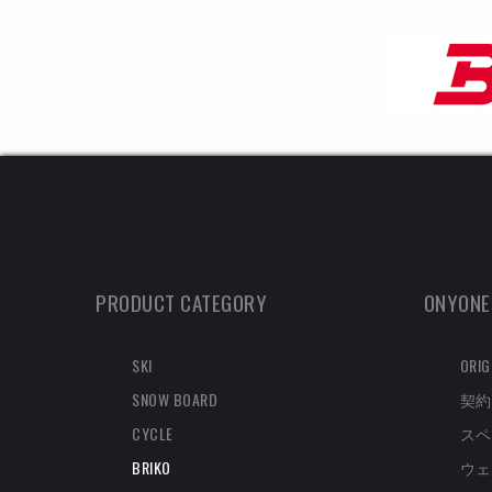
PRODUCT CATEGORY
ONYONE
SKI
ORIG
SNOW BOARD
契約
CYCLE
スペ
BRIKO
ウェ