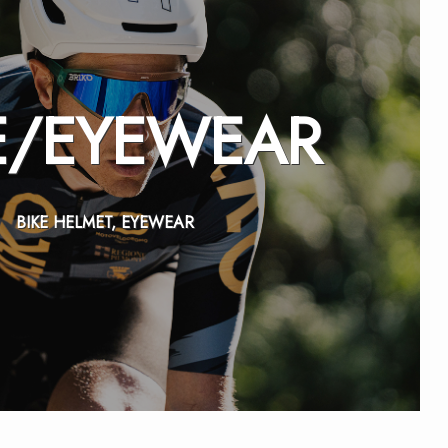
E/
EYEWEAR
BIKE HELMET, EYEWEAR