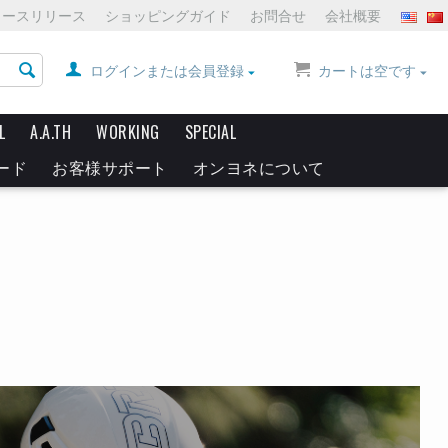
ュースリリース
ショッピングガイド
お問合せ
会社概要
ログインまたは会員登録
カートは空です
L
A.A.TH
WORKING
SPECIAL
ード
お客様サポート
オンヨネについて