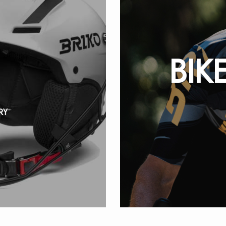
BIK
RY