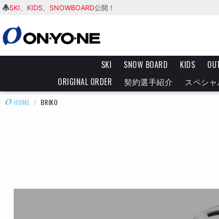
SKI
KIDS
SNOWBOARD
、
、
公開！
SKI
SNOW BOARD
KIDS
OU
ORIGINAL ORDER
契約選手紹介
スペシャ
HOME
/
BRIKO