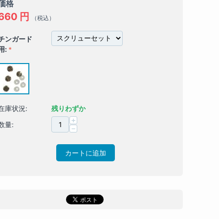
価格
660
円
（税込）
チンガード
用:
在庫状況:
残りわずか
+
数量:
−
カートに追加