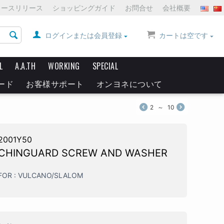
ュースリリース
ショッピングガイド
お問合せ
会社概要
ログインまたは会員登録
カートは空です
L
A.A.TH
WORKING
SPECIAL
ード
お客様サポート
オンヨネについて
2
～
10
2001Y50
CHINGUARD SCREW AND WASHER
FOR : VULCANO/SLALOM