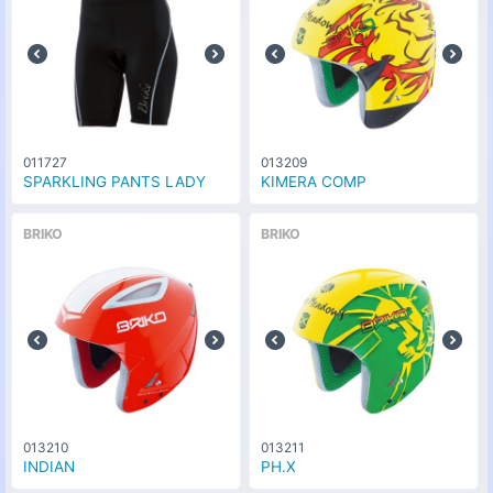
011727
013209
SPARKLING PANTS LADY
KIMERA COMP
BRIKO
BRIKO
013210
013211
INDIAN
PH.X