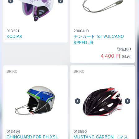
013221
2000AJ0
KODIAK
チンガード for VULCANO
SPEED JR
取扱あり
4,400
円
(税込)
BRIKO
BRIKO
013494
013590
CHINGUARD FOR PH.XSL
MUSTANG CARBON （マス