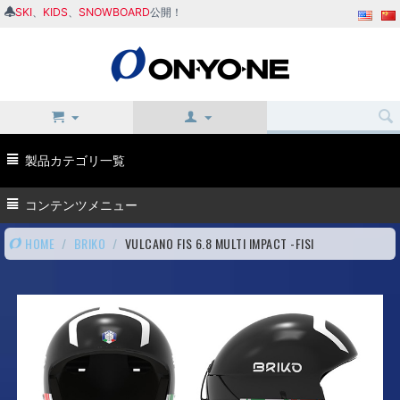
SKI
、
KIDS
、
SNOWBOARD
公開！
製品カテゴリ一覧
コンテンツメニュー
HOME
/
BRIKO
/
VULCANO FIS 6.8 MULTI IMPACT -FISI