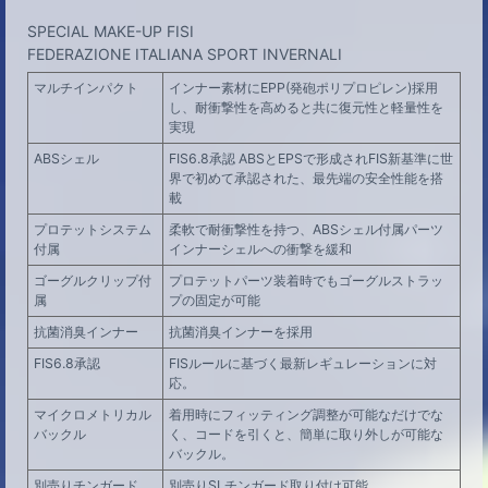
SPECIAL MAKE-UP FISI
FEDERAZIONE ITALIANA SPORT INVERNALI
マルチインパクト
インナー素材にEPP(発砲ポリプロピレン)採用
し、耐衝撃性を高めると共に復元性と軽量性を
実現
ABSシェル
FIS6.8承認 ABSとEPSで形成されFIS新基準に世
界で初めて承認された、最先端の安全性能を搭
載
プロテットシステム
柔軟で耐衝撃性を持つ、ABSシェル付属パーツ
付属
インナーシェルへの衝撃を緩和
ゴーグルクリップ付
プロテットパーツ装着時でもゴーグルストラッ
属
プの固定が可能
抗菌消臭インナー
抗菌消臭インナーを採用
FIS6.8承認
FISルールに基づく最新レギュレーションに対
応。
マイクロメトリカル
着用時にフィッティング調整が可能なだけでな
バックル
く、コードを引くと、簡単に取り外しが可能な
バックル。
別売りチンガード
別売りSLチンガード取り付け可能。