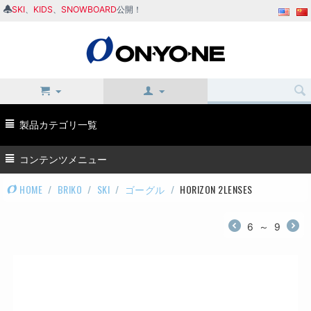
SKI
、
KIDS
、
SNOWBOARD
公開！
製品カテゴリ一覧
コンテンツメニュー
HOME
/
BRIKO
/
SKI
/
ゴーグル
/
HORIZON 2LENSES
6
～
9