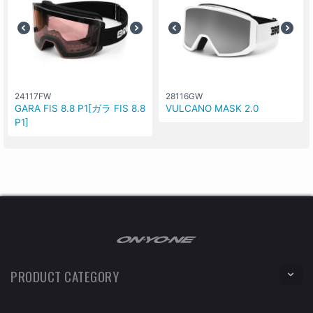
24117FW
28116GW
GARA FIS 8.8 P1[ガラ FIS 8.8
VULCANO MASK 2.0
P1]
PRODUCT CATEGORY