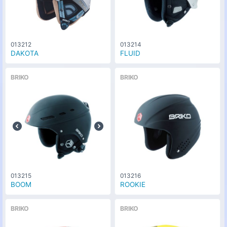
013212
013214
DAKOTA
FLUID
BRIKO
BRIKO
013215
013216
BOOM
ROOKIE
BRIKO
BRIKO