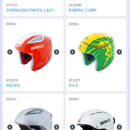
011727
013209
SPARKLING PANTS LADY
KIMERA COMP
BRIKO
BRIKO
013210
013211
INDIAN
PH.X
BRIKO
BRIKO