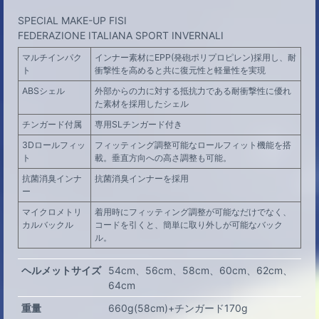
SPECIAL MAKE-UP FISI
FEDERAZIONE ITALIANA SPORT INVERNALI
マルチインパク
インナー素材にEPP(発砲ポリプロピレン)採用し、耐
ト
衝撃性を高めると共に復元性と軽量性を実現
ABSシェル
外部からの力に対する抵抗力である耐衝撃性に優れ
た素材を採用したシェル
チンガード付属
専用SLチンガード付き
3Dロールフィッ
フィッティング調整可能なロールフィット機能を搭
ト
載。垂直方向への高さ調整も可能。
抗菌消臭インナ
抗菌消臭インナーを採用
ー
マイクロメトリ
着用時にフィッティング調整が可能なだけでなく、
カルバックル
コードを引くと、簡単に取り外しが可能なバック
ル。
ヘルメットサイズ
54cm
56cm
58cm
60cm
62cm
64cm
重量
660g(58cm)+チンガード170g