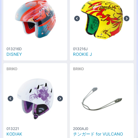
013216D
013216J
DISNEY
ROOKIE J
BRIKO
BRIKO
013221
2000AJ0
KODIAK
チンガード for VULCANO