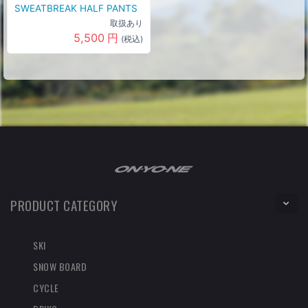
SWEATBREAK HALF PANTS
取扱あり
5,500
円
(税込)
PRODUCT CATEGORY
SKI
SNOW BOARD
CYCLE