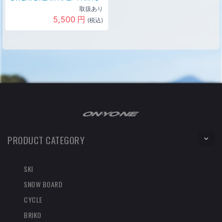
取扱あり
5,500
円
(税込)
PRODUCT CATEGORY
SKI
SNOW BOARD
CYCLE
BRIKO