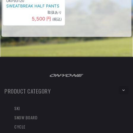
OKP93120
SWEATBREAK HALF PANTS
取扱あり
5,500
円
(税込)
PRODUCT CATEGORY
SKI
SNOW BOARD
CYCLE