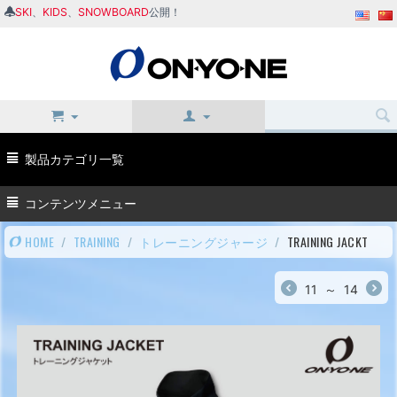
SKI
、
KIDS
、
SNOWBOARD
公開！
製品カテゴリ一覧
コンテンツメニュー
HOME
/
TRAINING
/
トレーニングジャージ
/
TRAINING JACKT
11
～
14