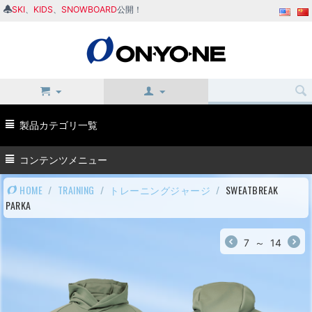
SKI
、
KIDS
、
SNOWBOARD
公開！
製品カテゴリ一覧
コンテンツメニュー
HOME
/
TRAINING
/
トレーニングジャージ
/
SWEATBREAK
PARKA
7
～
14