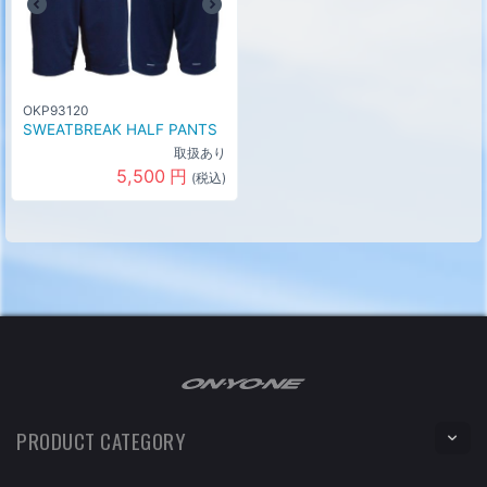
OKP93120
SWEATBREAK HALF PANTS
取扱あり
5,500
円
(税込)
PRODUCT CATEGORY