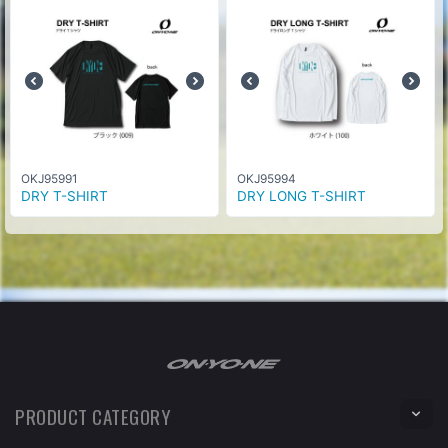
OKJ95991
OKJ95994
DRY T-SHIRT
DRY LONG T-SHIRT
PRODUCT CATEGORY