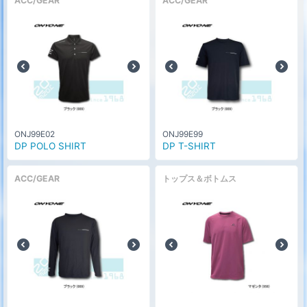
ACC/GEAR
ACC/GEAR
ONJ99E02
ONJ99E99
DP POLO SHIRT
DP T-SHIRT
ACC/GEAR
トップス＆ボトムス