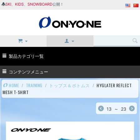
SKI
、
KIDS
、
SNOWBOARD
公開！
製品カテゴリ一覧
コンテンツメニュー
HOME
/
TRAINING
/
トップス＆ボトムス
/
HYGLATER REFLECT
MESH T-SHIRT
13
～
23