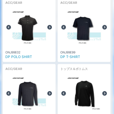
ACC/GEAR
ACC/GEAR
ONJ99E02
ONJ99E99
DP POLO SHIRT
DP T-SHIRT
ACC/GEAR
トップス＆ボトムス