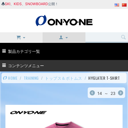
SKI
、
KIDS
、
SNOWBOARD
公開！
製品カテゴリ一覧
コンテンツメニュー
HOME
/
TRAINING
/
トップス＆ボトムス
/
HYGLATER T-SHIRT
14
～
23