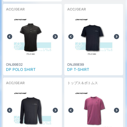
ACC/GEAR
ACC/GEAR
ONJ99E02
ONJ99E99
DP POLO SHIRT
DP T-SHIRT
ACC/GEAR
トップス＆ボトムス