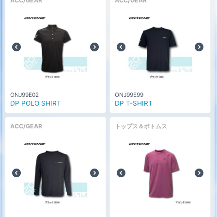
ACC/GEAR
ACC/GEAR
ONJ99E02
ONJ99E99
DP POLO SHIRT
DP T-SHIRT
ACC/GEAR
トップス＆ボトムス