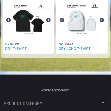
OKJ95991
OKJ95994
DRY T-SHIRT
DRY LONG T-SHIRT
PRODUCT CATEGORY