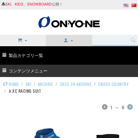
SKI
、
KIDS
、
SNOWBOARD
公開！
製品カテゴリ一覧
コンテンツメニュー
HOME
/
SKI
/
ARCHIVE
/
2023-24 ARCHIVE
/
CROSS COUNTRY
/
Jr.XC RACING SUIT
1
～
6