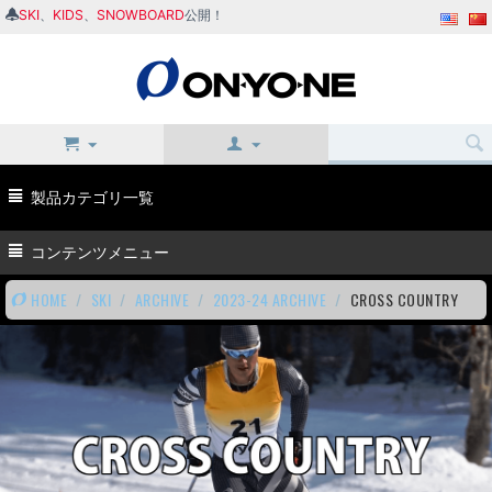
SKI
、
KIDS
、
SNOWBOARD
公開！
製品カテゴリ一覧
コンテンツメニュー
HOME
/
SKI
/
ARCHIVE
/
2023-24 ARCHIVE
/
CROSS COUNTRY