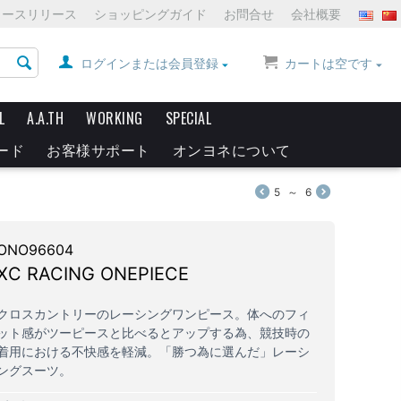
ュースリリース
ショッピングガイド
お問合せ
会社概要
ログインまたは会員登録
カートは空です
L
A.A.TH
WORKING
SPECIAL
ード
お客様サポート
オンヨネについて
5
～
6
ONO96604
XC RACING ONEPIECE
クロスカントリーのレーシングワンピース。体へのフィ
ット感がツーピースと比べるとアップする為、競技時の
着用における不快感を軽減。「勝つ為に選んだ」レーシ
ングスーツ。