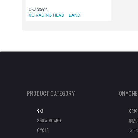
ONA95693
XC RACING HEAD BAND
PRODUCT CATEGORY
ONYONE
SKI
ORIG
SNOW BOARD
契約
CYCLE
スペ