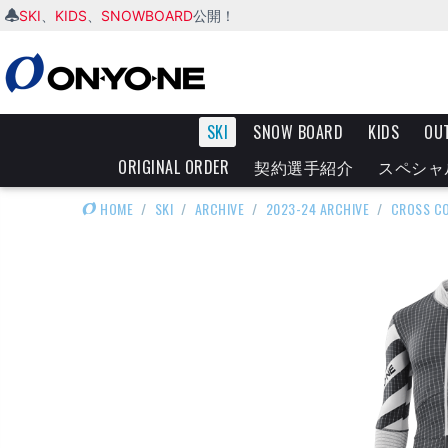
SKI
KIDS
SNOWBOARD
、
、
公開！
SKI
SNOW BOARD
KIDS
OU
ORIGINAL ORDER
契約選手紹介
スペシャ
HOME
/
SKI
/
ARCHIVE
/
2023-24 ARCHIVE
/
CROSS C