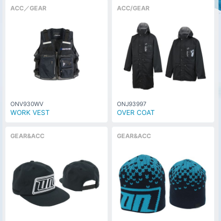
ACC／GEAR
ACC/GEAR
ONV930WV
ONJ93997
WORK VEST
OVER COAT
GEAR&ACC
GEAR&ACC