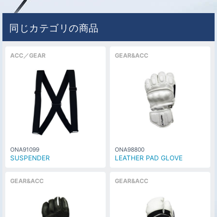
同じカテゴリの商品
ACC／GEAR
GEAR&ACC
ONA91099
ONA98800
SUSPENDER
LEATHER PAD GLOVE
GEAR&ACC
GEAR&ACC