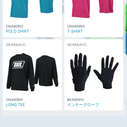
ONA90902
ONA90903
POLO SHIRT
T-SHIRT
GEAR&ACC
GEAR&ACC
ONA90901
BKA90910
LONG TEE
インナーグローブ