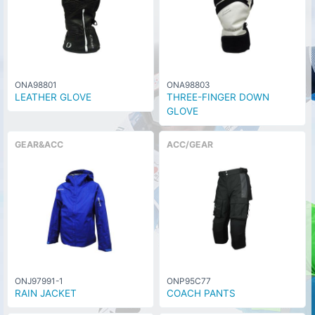
ONA98801
ONA98803
LEATHER GLOVE
THREE-FINGER DOWN
GLOVE
GEAR&ACC
ACC/GEAR
ONJ97991-1
ONP95C77
RAIN JACKET
COACH PANTS