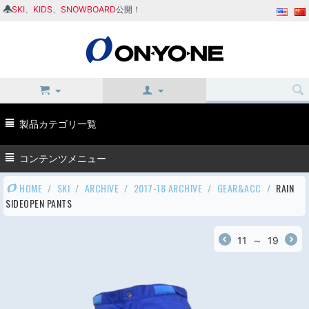
SKI
、
KIDS
、
SNOWBOARD
公開！
製品カテゴリ一覧
コンテンツメニュー
HOME
/
SKI
/
ARCHIVE
/
2017-18 ARCHIVE
/
GEAR&ACC
/
RAIN
SIDEOPEN PANTS
11
～
19