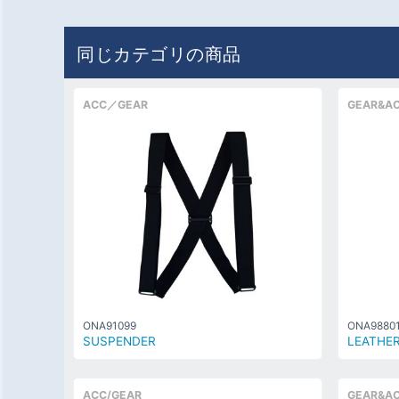
同じカテゴリの商品
ACC／GEAR
GEAR&A
ONA91099
ONA9880
SUSPENDER
LEATHE
ACC/GEAR
GEAR&A