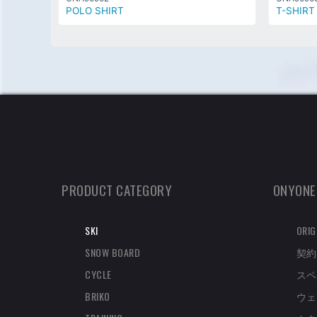
POLO SHIRT
T-SHIRT
PRODUCT CATEGORY
ONYONE
SKI
ORIG
SNOW BOARD
契約
CYCLE
スペ
BRIKO
ウェ