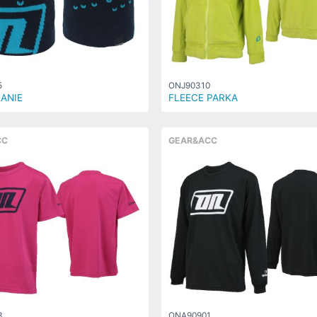
5
ONJ90310
ANIE
FLEECE PARKA
CC
GEAR&ACC
3
ONA90901