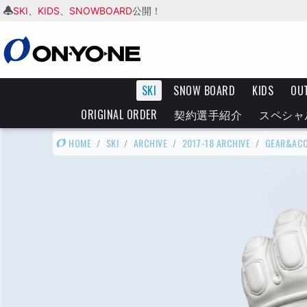
SKI
KIDS
SNOWBOARD
、
、
公開！
SKI
SNOW BOARD
KIDS
OU
ORIGINAL ORDER
契約選手紹介
スペシャ
HOME
/
SKI
/
ARCHIVE
/
2017-18 ARCHIVE
/
GEAR&AC