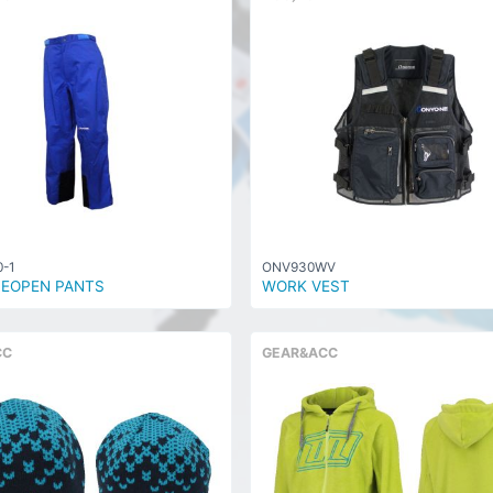
-1
ONV930WV
DEOPEN PANTS
WORK VEST
CC
GEAR&ACC