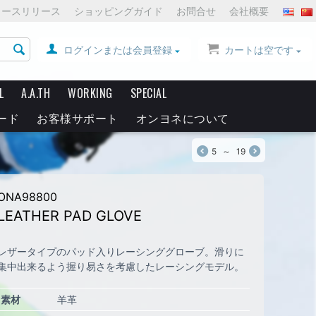
ュースリリース
ショッピングガイド
お問合せ
会社概要
ログインまたは会員登録
カートは空です
L
A.A.TH
WORKING
SPECIAL
ード
お客様サポート
オンヨネについて
5
～
19
ONA98800
LEATHER PAD GLOVE
レザータイプのパッド入りレーシンググローブ。滑りに
集中出来るよう握り易さを考慮したレーシングモデル。
素材
羊革