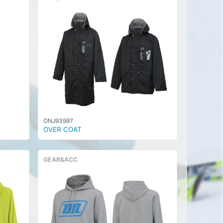
ONJ93997
OVER COAT
GEAR&ACC