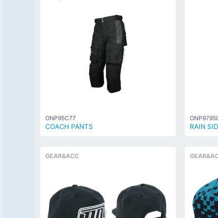
ONP95C77
ONP97950
COACH PANTS
RAIN SI
GEAR&ACC
GEAR&A