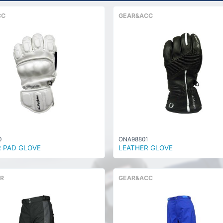
CC
GEAR&ACC
0
ONA98801
 PAD GLOVE
LEATHER GLOVE
R
GEAR&ACC