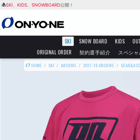
SKI
KIDS
SNOWBOARD
、
、
公開！
SKI
SNOW BOARD
KIDS
OU
ORIGINAL ORDER
契約選手紹介
スペシャ
HOME
/
SKI
/
ARCHIVE
/
2017-18 ARCHIVE
/
GEAR&AC