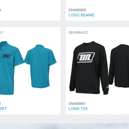
4
ONA90905
LOGO BEANIE
CC
GEAR&ACC
2
ONA90901
IRT
LONG TEE