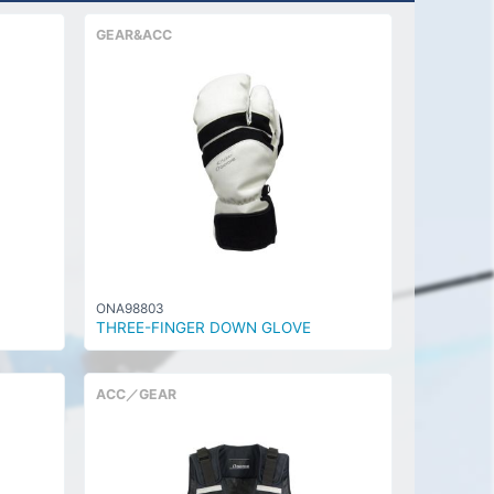
GEAR&ACC
ONA98803
THREE-FINGER DOWN GLOVE
ACC／GEAR