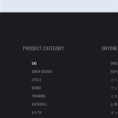
PRODUCT CATEGORY
ONYONE
SKI
ORIG
SNOW BOARD
契約
CYCLE
スペ
BRIKO
ウェ
TRAINING
カタ
BASEBALL
お客
A.A.TH
オン