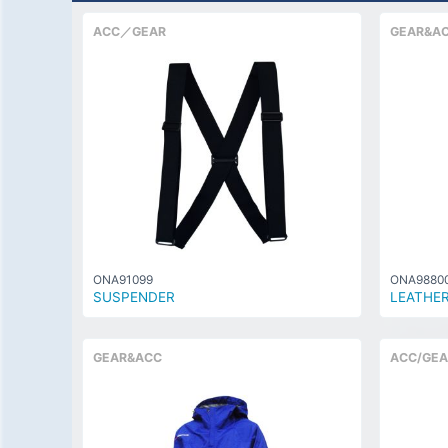
ACC／GEAR
GEAR&A
ONA91099
ONA9880
SUSPENDER
LEATHER
GEAR&ACC
ACC/GEA