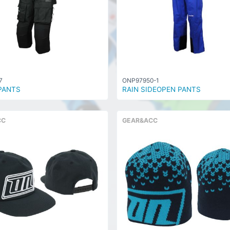
7
ONP97950-1
PANTS
RAIN SIDEOPEN PANTS
CC
GEAR&ACC