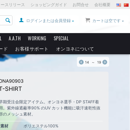
ュースリリース
ショッピングガイド
お問合せ
会社概要
ログインまたは会員登録
カートは空です
L
A.A.TH
WORKING
SPECIAL
ード
お客様サポート
オンヨネについて
14
～
19
ONA90903
T-SHIRT
早期受注会限定アイテム。オンヨネ選手・DP STAFF着
用。紫外線遮蔽率90% のUV カット機能に吸汗速乾性抜
群のメッシュ素材。
素材
ポリエステル100%