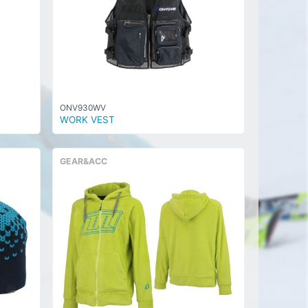
ONV930WV
WORK VEST
GEAR&ACC