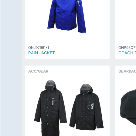
ONJ97991-1
ONP95C7
RAIN JACKET
COACH 
ACC/GEAR
GEAR&A