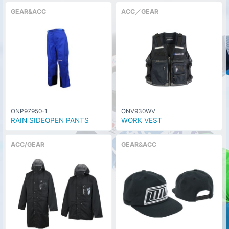
GEAR&ACC
ACC／GEAR
ONP97950-1
ONV930WV
RAIN SIDEOPEN PANTS
WORK VEST
ACC/GEAR
GEAR&ACC