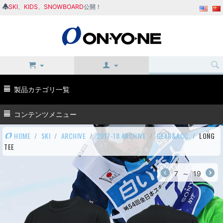
SKI
、
KIDS
、
SNOWBOARD
公開！
製品カテゴリ一覧
コンテンツメニュー
HOME
/
SKI
/
ARCHIVE
/
2017-18 ARCHIVE
/
GEAR&ACC
/
LONG
TEE
7
～
19