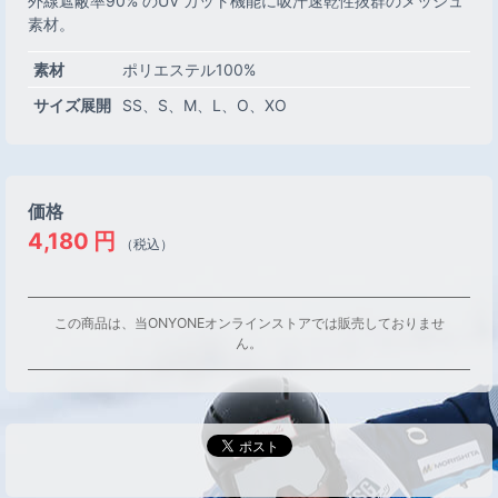
外線遮蔽率90% のUV カット機能に吸汗速乾性抜群のメッシュ
素材。
素材
ポリエステル100%
サイズ展開
SS
S
M
L
O
XO
価格
4,180
円
（税込）
この商品は、当ONYONEオンラインストアでは販売しておりませ
ん。