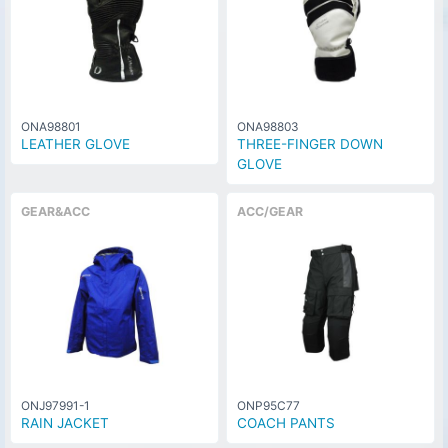
ONA98801
ONA98803
LEATHER GLOVE
THREE-FINGER DOWN
GLOVE
GEAR&ACC
ACC/GEAR
ONJ97991-1
ONP95C77
RAIN JACKET
COACH PANTS