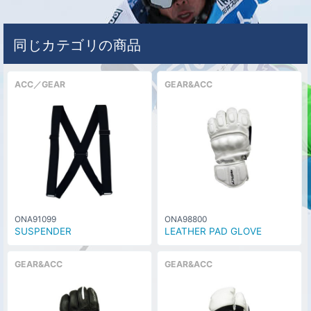
同じカテゴリの商品
ACC／GEAR
GEAR&ACC
ONA91099
ONA98800
SUSPENDER
LEATHER PAD GLOVE
GEAR&ACC
GEAR&ACC