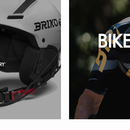
BIK
RY