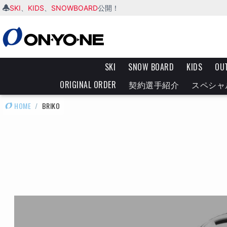
SKI
KIDS
SNOWBOARD
、
、
公開！
SKI
SNOW BOARD
KIDS
OU
ORIGINAL ORDER
契約選手紹介
スペシャ
HOME
/
BRIKO