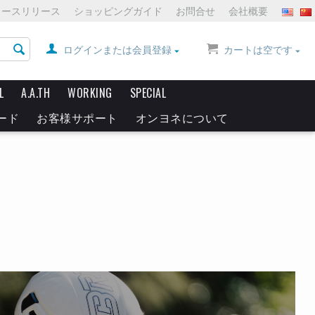
ュースリリース
ショッピングガイド
お問合せ
会社概要
ログインまたは会員登録
カートは空です
L
A.A.TH
WORKING
SPECIAL
ード
お客様サポート
オンヨネについて