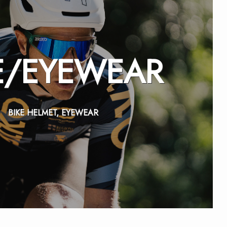
E/
EYEWEAR
BIKE HELMET, EYEWEAR