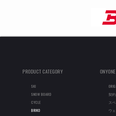
PRODUCT CATEGORY
ONYONE
SKI
ORIG
SNOW BOARD
契約
CYCLE
スペ
BRIKO
ウェ