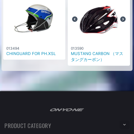
013494
013590
CHINGUARD FOR PH.XSL
MUSTANG CARBON （マス
タングカーボン）
PRODUCT CATEGORY