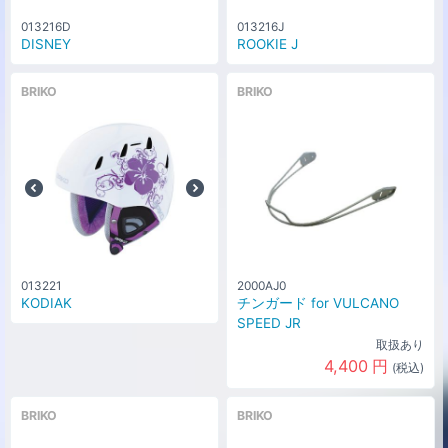
013216D
013216J
DISNEY
ROOKIE J
BRIKO
BRIKO
013221
2000AJ0
KODIAK
チンガード for VULCANO
SPEED JR
取扱あり
4,400
円
(税込)
BRIKO
BRIKO