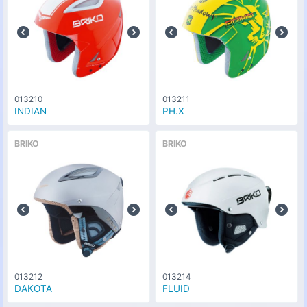
013210
013211
INDIAN
PH.X
BRIKO
BRIKO
013212
013214
DAKOTA
FLUID