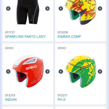
011727
013209
SPARKLING PANTS LADY
KIMERA COMP
BRIKO
BRIKO
013210
013211
INDIAN
PH.X