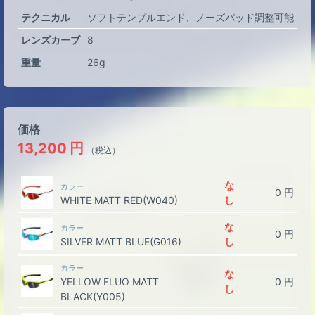
テクニカル
ソフトテンプルエンド
ノーズパッド調整可能
レンズカーブ
8
重量
26g
価格
13,200
円
（税込）
な
カラー
0
円
WHITE MATT RED(W040)
し
な
カラー
0
円
SILVER MATT BLUE(G016)
し
カラー
な
YELLOW FLUO MATT
0
円
し
BLACK(Y005)