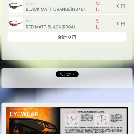
な
カラー
0
円
BLACK MATT ORANGE(N046)
し
な
カラー
0
円
RED MATT BLACK(R004)
し
合計:
0
円
カラー
な
ORANGE FLUO MATT
0
円
し
BLACK(A015)