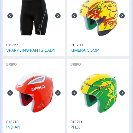
011727
013209
SPARKLING PANTS LADY
KIMERA COMP
BRIKO
BRIKO
013210
013211
INDIAN
PH.X