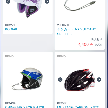
013221
2000AJ0
KODIAK
チンガード for VULCANO
SPEED JR
取扱あり
4,400
円
(税込)
BRIKO
BRIKO
013494
013590
CHINGUARD FOR PH.XSL
MUSTANG CARBON （マス