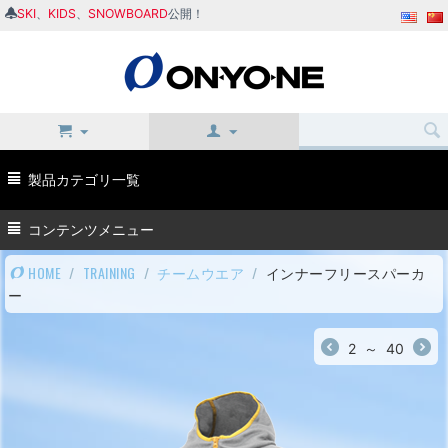
SKI
、
KIDS
、
SNOWBOARD
公開！
製品カテゴリ一覧
コンテンツメニュー
HOME
/
TRAINING
/
チームウエア
/
インナーフリースパーカ
ー
2
～
40