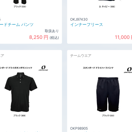
5
OKJ97430
ードチーム パンツ
インナーフリース
取扱あり
8,250
円
11,000
(税込)
エア
チームウエア
OKP98905