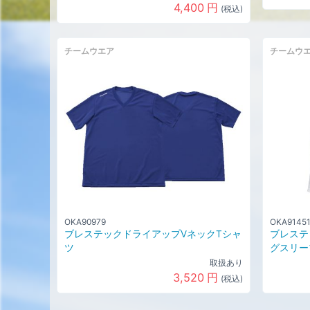
4,400
円
(税込)
チームウエア
チームウ
OKA90979
OKA9145
ブレステックドライアップVネックTシャ
ブレステ
ツ
グスリー
取扱あり
3,520
円
(税込)