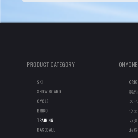
PRODUCT CATEGORY
ONYONE
SKI
ORIG
SNOW BOARD
契約
CYCLE
スペ
BRIKO
ウェ
TRAINING
カタ
BASEBALL
お客