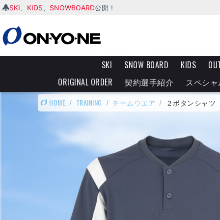
SKI
KIDS
SNOWBOARD
、
、
公開！
SKI
SNOW BOARD
KIDS
OU
ORIGINAL ORDER
契約選手紹介
スペシャ
HOME
/
TRAINING
/
チームウエア
/
２ボタンシャツ