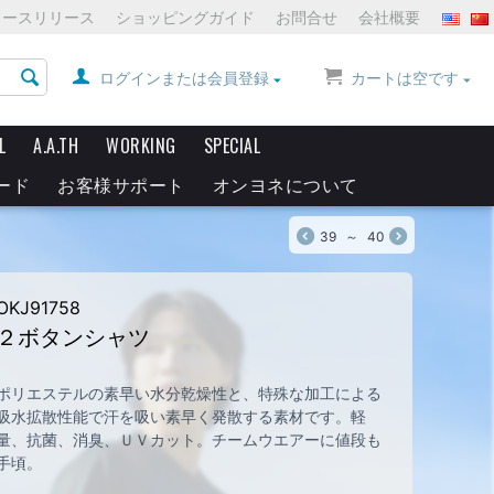
ュースリリース
ショッピングガイド
お問合せ
会社概要
ログインまたは会員登録
カートは空です
L
A.A.TH
WORKING
SPECIAL
ード
お客様サポート
オンヨネについて
39
～
40
OKJ91758
２ボタンシャツ
ポリエステルの素早い水分乾燥性と、特殊な加工による
吸水拡散性能で汗を吸い素早く発散する素材です。軽
量、抗菌、消臭、ＵＶカット。チームウエアーに値段も
手頃。