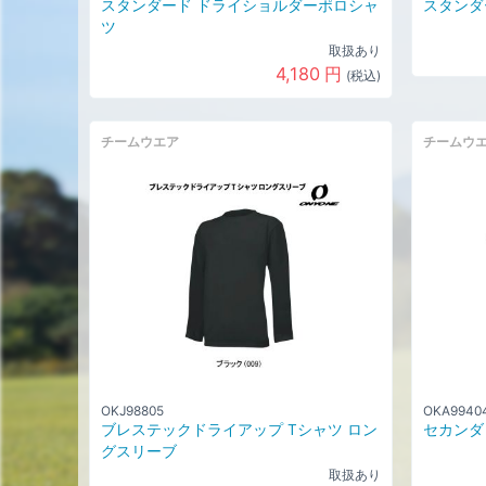
スタンダード ドライショルダーポロシャ
スタンダ
ツ
取扱あり
4,180
円
(税込)
チームウエア
チームウ
OKJ98805
OKA9940
ブレステックドライアップ Tシャツ ロン
セカンダ
グスリーブ
取扱あり