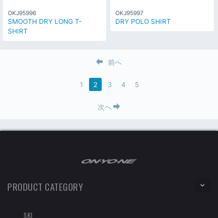
OKJ95996
OKJ95997
SMOOTH DRY LONG T-
DRY POLO SHIRT
SHIRT
前へ
1
2
3
4
5
次へ
PRODUCT CATEGORY
SKI